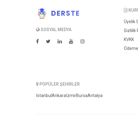
KUR
DERSTE
Üyelik
SOSYAL MEDYA
Gizlilik
KVKK
Ödeme v
POPÜLER ŞEHIRLER
İstanbul
Ankara
İzmir
Bursa
Antalya