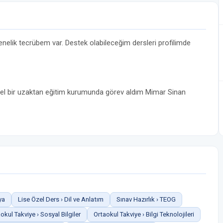
nelik tecrübem var. Destek olabileceğim dersleri profilimde
el bir uzaktan eğitim kurumunda görev aldım Mimar Sinan
ya
Lise Özel Ders › Dil ve Anlatım
Sınav Hazırlık › TEOG
okul Takviye › Sosyal Bilgiler
Ortaokul Takviye › Bilgi Teknolojileri