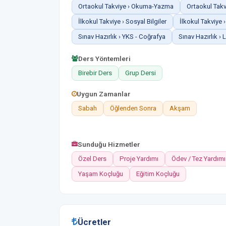
Ortaokul Takviye › Okuma-Yazma
Ortaokul Takv
İlkokul Takviye › Sosyal Bilgiler
İlkokul Takviy
Sınav Hazırlık › YKS - Coğrafya
Sınav Hazırlık › 
Ders Yöntemleri
Birebir Ders
Grup Dersi
Uygun Zamanlar
Sabah
Öğlenden Sonra
Akşam
Sunduğu Hizmetler
Özel Ders
Proje Yardımı
Ödev / Tez Yardımı
Yaşam Koçluğu
Eğitim Koçluğu
Ücretler