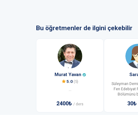
Bu öğretmenler de ilgini çekebilir
Murat Yavan
Sar
5.0
(5)
Süleyman Demir
Fen Edebiyat F
...
Bölümünü bit
2400₺
30₺
/ ders