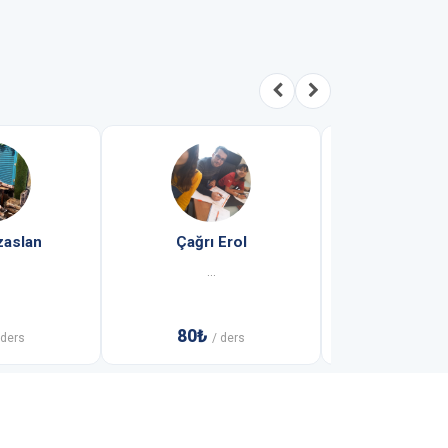
zaslan
Çağrı Erol
Nedim Çe
...
...
80₺
60₺
 ders
/ ders
/ 