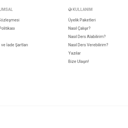
UMSAL
KULLANIM
 Sözleşmesi
Üyelik Paketleri
 Politikası
Nasıl Çalışır?
Nasıl Ders Alabilirim?
e İade Şartları
Nasıl Ders Verebilirim?
Yazılar
Bize Ulaşın!
© 2026 derste.com — Tüm Hakları Saklıdır