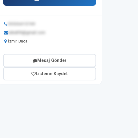
05536415749
isikelif4@gmail.com
İzmir, Buca
Mesaj Gönder
Listeme Kaydet