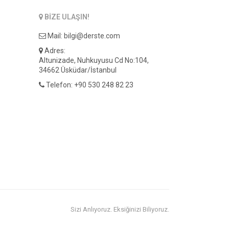
BIZE ULAŞIN!
Mail:
bilgi@derste.com
Adres:
Altunizade, Nuhkuyusu Cd No:104,
34662 Üsküdar/İstanbul
Telefon:
+90 530 248 82 23
Sizi Anlıyoruz. Eksiğinizi Biliyoruz.