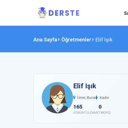
DERSTE
S
Ana Sayfa
Öğretmenler
Elif Işık
Elif Işık
İzmir, Buca
Kadın
165
0
GÖRÜNTÜLENME
TAKIPÇI