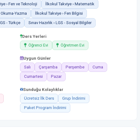
iye › Fen ve Teknoloji
İlkokul Takviye › Matematik
e › Okuma-Yazma
İlkokul Takviye › Fen Bilgisi
LGS - Türkçe
Sınav Hazırlık › LGS - Sosyal Bilgiler
Ders Yerleri
Öğrenci Evi
Öğretmen Evi
Uygun Günler
Salı
Çarşamba
Perşembe
Cuma
Cumartesi
Pazar
Sunduğu Kolaylıklar
Ücretsiz İlk Ders
Grup İndirimi
Paket Program İndirimi